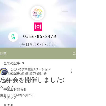
0586-85-5473
(平日8:30-17:15)
記事
全ての記事
なないろ訪問看護ステーション
全ての記事
2018年12月1日
読了時間: 1分
忘年会を開催しました(
啓発
^ω^ )
事業所お知らせ
更新日：
2020年5月25日
スタッフ
その他