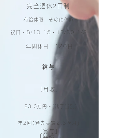
完全週休2日制
有給休暇 その他休暇
祝日・8/13-15・12/30-1/3
年間休日 120日
給与
［月収］
23.0万円～(諸手当別)
年2回(過去実績2.3ヶ月)
［賞与］
［昇給］