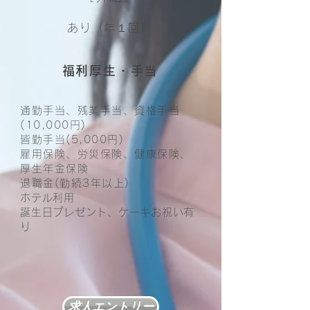
あり（年１回）
福利厚生・手当
通勤手当、残業手当、資格手当
(10,000円)
皆勤手当(5,000円)
雇用保険、労災保険、健康保険、
厚生年金保険
退職金(勤続3年以上)
ホテル利用
誕生日プレゼント、ケーキお祝い有
り
求人エントリー