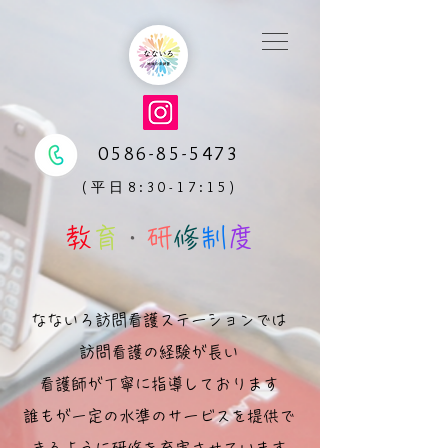
0586-85-5473
(平日8:30-17:15)
教
育
・
研
修
制
度
なないろ訪問看護ステーションでは
訪問看護の経験が長い
看護師が丁寧に指導しております
誰もが一定の水準のサービスを提供で