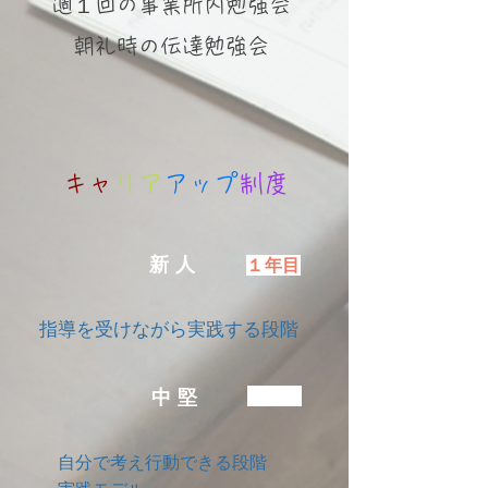
週１回の事業所内勉強会
朝礼時の伝達勉強会
キャ
リア
アップ
制度
新人
１年目
指導を受けながら実践する段階
中堅
２年目
自分で考え行動できる段階