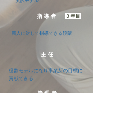
実践モデル
指導者
３年目
新人に対して指導できる段階
主任
役割モデルになり事業所の目標に
貢献できる
管理者
事業所を管理運営できる能力
認定看護師等