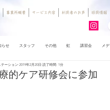
事業所概要
サービス内容
利用者のお声
採用情報
知らせ
スタッフ
その他
虹
講習会
メデ
ステーション
2019年2月20日
読了時間: 1分
療的ケア研修会に参加