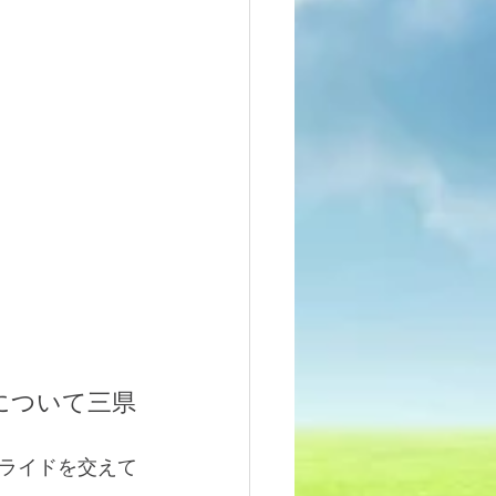
について三県
ライドを交えて