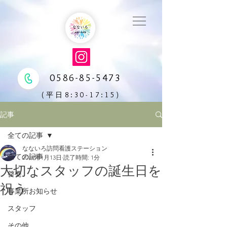
0586-85-5473
(平日8:30-17:15)
記事
全ての記事
なないろ訪問看護ステーション
全ての記事
2019年1月13日
読了時間: 1分
大切なスタッフの誕生日を
啓発
祝う
事業所お知らせ
スタッフ
その他