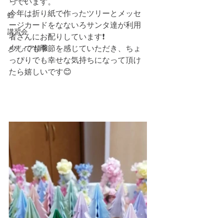
っています。
今年は折り紙で作ったツリーとメッセ
虹
ージカードをなないろサンタ達が利用
講習会
者さんにお配りしています❗️
メディア情報
少しでも季節を感じていただき、ちょ
っぴりでも幸せな気持ちになって頂け
たら嬉しいです😊