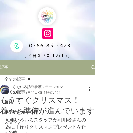
0586-85-5473
(平日8:30-17:15)
記事
全ての記事
なないろ訪問看護ステーション
全ての記事
2019年12月14日
読了時間: 1分
もうすぐクリスマス！
啓発
着々と準備が進んでいます
事業所お知らせ
毎年いろいろスタッフが利用者さんの
スタッフ
為に手作りクリスマスプレゼントを作
その他