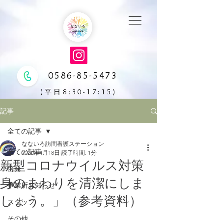
0586-85-5473
(平日8:30-17:15)
記事
全ての記事
なないろ訪問看護ステーション
全ての記事
2020年4月18日
読了時間: 1分
新型コロナウイルス対策
啓発
身のまわりを清潔にしま
事業所お知らせ
しょう。」（参考資料）
スタッフ
その他