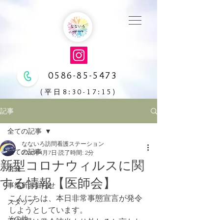
0586-85-5473
(平日8:30-17:15)
記事
全ての記事
なないろ訪問看護ステーション
全ての記事
2020年4月7日
読了時間: 2分
新型コロナウィルスに関
啓発
する情報【医師会】
事業所お知らせ
こんにちは、本日非常事態宣言が発令
スタッフ
しようとしています。
その他