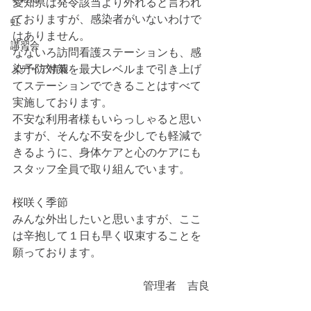
愛知県は発令該当より外れると言われ
ておりますが、感染者がいないわけで
虹
はありません。
講習会
なないろ訪問看護ステーションも、感
メディア情報
染予防対策を最大レベルまで引き上げ
てステーションでできることはすべて
実施しております。
不安な利用者様もいらっしゃると思い
ますが、そんな不安を少しでも軽減で
きるように、身体ケアと心のケアにも
スタッフ全員で取り組んでいます。
桜咲く季節
みんな外出したいと思いますが、ここ
は辛抱して１日も早く収束することを
願っております。
管理者　吉良