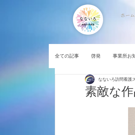
ホーム
全ての記事
啓発
事業所お
なないろ訪問看護
素敵な作