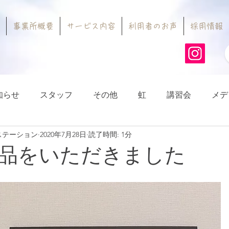
事業所概要
サービス内容
利用者のお声
採用情報
知らせ
スタッフ
その他
虹
講習会
メデ
ステーション
2020年7月28日
読了時間: 1分
品をいただきました