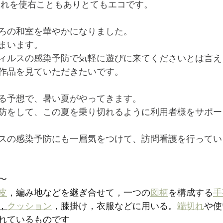
切れを使右こともありとてもエコです。
ろの和室を華やかになりました。
まいます。
ィルスの感染予防で気軽に遊びに来てくださいとは言え
作品を見ていただきたいです。
る予想で、暑い夏がやってきます。
防をして、この夏を乗り切れるように利用者様をサポー
スの感染予防にも一層気をつけて、訪問看護を行ってい
〜
皮
，編み地などを継ぎ合せて，一つの
図柄
を構成する
手
，
クッション
，膝掛け，衣服などに用いる。
端切れ
や使
れているものです