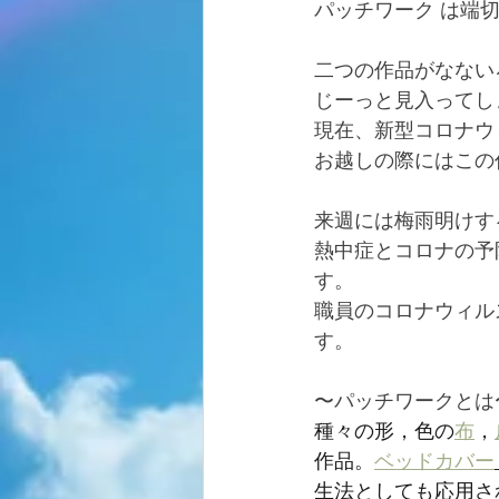
パッチワーク は端
二つの作品がなない
じーっと見入ってし
現在、新型コロナウ
お越しの際にはこの
来週には梅雨明けす
熱中症とコロナの予
す。
職員のコロナウィル
す。
〜パッチワークとは
種々の形，色の
布
，
作品。
ベッドカバー
生法としても応用さ