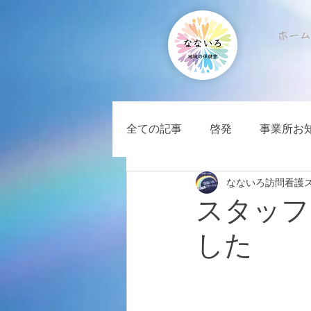
ホーム
全ての記事
啓発
事業所お
なないろ訪問看護
スタッフ
した