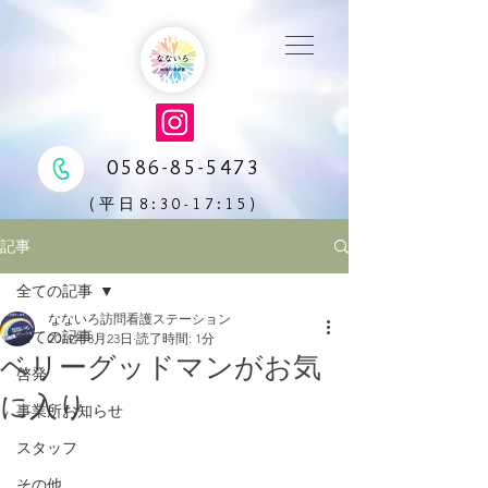
0586-85-5473
(平日8:30-17:15)
記事
全ての記事
なないろ訪問看護ステーション
全ての記事
2019年8月23日
読了時間: 1分
ベリーグッドマンがお気
啓発
に入り
事業所お知らせ
スタッフ
その他